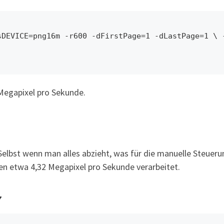
DEVICE=png16m -r600 -dFirstPage=1 -dLastPage=1 \ -
 Megapixel pro Sekunde.
 Selbst wenn man alles abzieht, was für die manuelle Steuer
en etwa 4,32 Megapixel pro Sekunde verarbeitet.
7