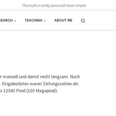
The truth is rarely pure and never simple
Search
SEARCH
TEACHING
ABOUT ME
er manuell und damit recht langsam. Nach
 Eingabedaten waren Zeitungsseiten als
x 12543 Pixel (103 Megapixel).