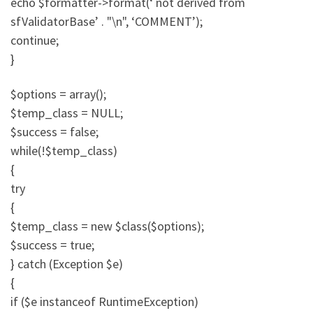
echo $formatter->format(‘ not derived from
sfValidatorBase’ . "\n", ‘COMMENT’);
continue;
}
$options = array();
$temp_class = NULL;
$success = false;
while(!$temp_class)
{
try
{
$temp_class = new $class($options);
$success = true;
} catch (Exception $e)
{
if ($e instanceof RuntimeException)