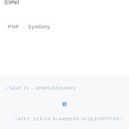
}[/php]
PHP
Symfony
Post navigation
Previous post
SAVE.TV – DOWNLOADLINKS
BACK TO POST LIST
Ne
LATEX: ECKIGE KLAMMERN IN DESCRIPTION