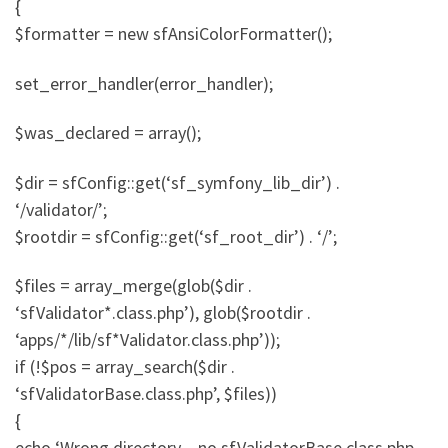
{
$formatter = new sfAnsiColorFormatter();
set_error_handler(error_handler);
$was_declared = array();
$dir = sfConfig::get(‘sf_symfony_lib_dir’) .
‘/validator/’;
$rootdir = sfConfig::get(‘sf_root_dir’) . ‘/’;
$files = array_merge(glob($dir .
‘sfValidator*.class.php’), glob($rootdir .
‘apps/*/lib/sf*Validator.class.php’));
if (!$pos = array_search($dir .
‘sfValidatorBase.class.php’, $files))
{
echo ‘Wrong directory – no sfValidatorBase.class.php