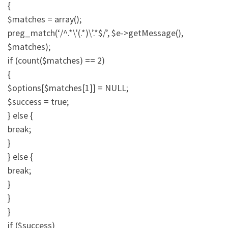
{
$matches = array();
preg_match(‘/^.*\'(.*)\’.*$/’, $e->getMessage(),
$matches);
if (count($matches) == 2)
{
$options[$matches[1]] = NULL;
$success = true;
} else {
break;
}
} else {
break;
}
}
}
if ($success)