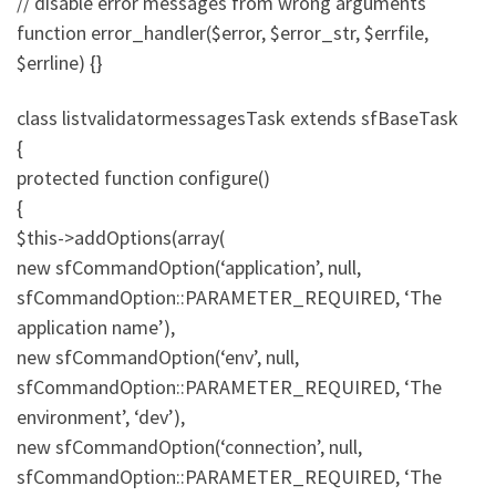
// disable error messages from wrong arguments
function error_handler($error, $error_str, $errfile,
$errline) {}
class listvalidatormessagesTask extends sfBaseTask
{
protected function configure()
{
$this->addOptions(array(
new sfCommandOption(‘application’, null,
sfCommandOption::PARAMETER_REQUIRED, ‘The
application name’),
new sfCommandOption(‘env’, null,
sfCommandOption::PARAMETER_REQUIRED, ‘The
environment’, ‘dev’),
new sfCommandOption(‘connection’, null,
sfCommandOption::PARAMETER_REQUIRED, ‘The