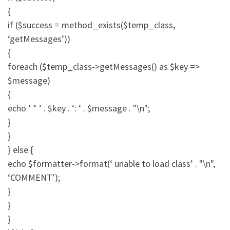
{
if ($success = method_exists($temp_class,
‘getMessages’))
{
foreach ($temp_class->getMessages() as $key =>
$message)
{
echo ‘ * ‘ . $key . ‘: ‘ . $message . "\n";
}
}
} else {
echo $formatter->format(‘ unable to load class’ . "\n",
‘COMMENT’);
}
}
}