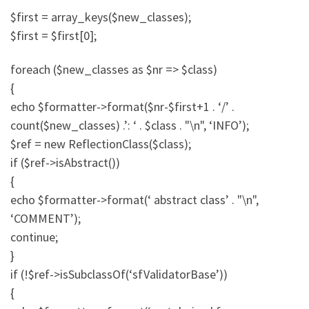
$first = array_keys($new_classes);
$first = $first[0];
foreach ($new_classes as $nr => $class)
{
echo $formatter->format($nr-$first+1 . ‘/’ .
count($new_classes) .’: ‘ . $class . "\n", ‘INFO’);
$ref = new ReflectionClass($class);
if ($ref->isAbstract())
{
echo $formatter->format(‘ abstract class’ . "\n",
‘COMMENT’);
continue;
}
if (!$ref->isSubclassOf(‘sfValidatorBase’))
{