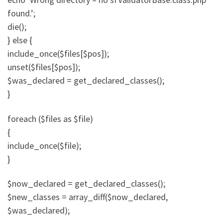
found.’;
die();
} else {
include_once($files[$pos]);
unset($files[$pos]);
$was_declared = get_declared_classes();
}
foreach ($files as $file)
{
include_once($file);
}
$now_declared = get_declared_classes();
$new_classes = array_diff($now_declared,
$was_declared);