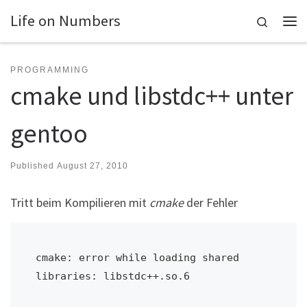
Life on Numbers
Skip to content
Search
Me
PROGRAMMING
cmake und libstdc++ unter
gentoo
Published
August 27, 2010
Tritt beim Kompilieren mit
cmake
der Fehler
cmake: error while loading shared 
libraries: libstdc++.so.6