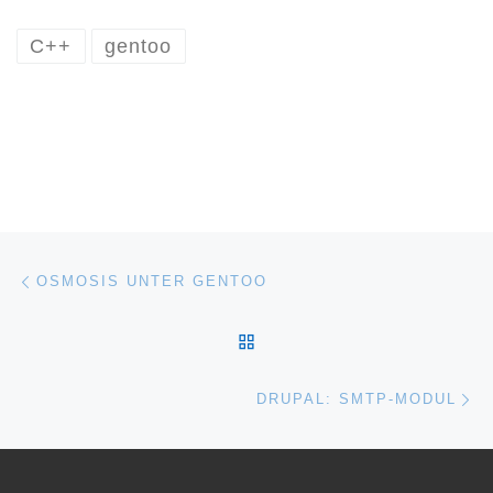
C++
gentoo
Post navigation
Previous post
OSMOSIS UNTER GENTOO
BACK TO POST LIST
Ne
DRUPAL: SMTP-MODUL