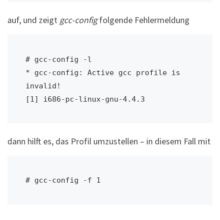
auf, und zeigt
gcc-config
folgende Fehlermeldung
# gcc-config -l 

* gcc-config: Active gcc profile is 
invalid! 

[1] i686-pc-linux-gnu-4.4.3
dann hilft es, das Profil umzustellen – in diesem Fall mit
# gcc-config -f 1