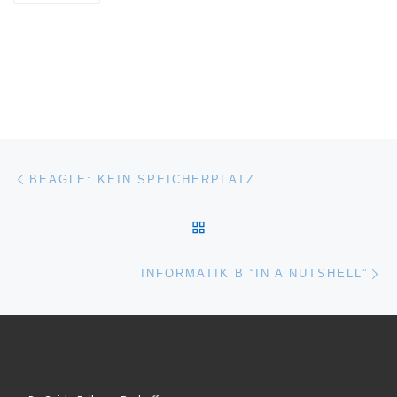
Post navigation
Previous post
BEAGLE: KEIN SPEICHERPLATZ
BACK TO POST LIST
Ne
INFORMATIK B “IN A NUTSHELL”