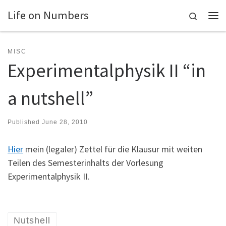
Life on Numbers
Skip to content
Search
Me
MISC
Experimentalphysik II “in
a nutshell”
Published
June 28, 2010
Hier
mein (legaler) Zettel für die Klausur mit weiten
Teilen des Semesterinhalts der Vorlesung
Experimentalphysik II.
Nutshell