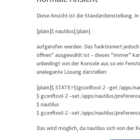
Diese Ansicht ist die Standardeinstellung. I
[plain]$ nautilus[/plain]
aufgerufen werden. Das funktioniert jedoch
öffnen” ausgewählt ist – dieses “immer” k
unbedingt von der Konsole aus so ein Fenst
unelegante Lösung darstellen:
[plain]$ STATE=$(gconftool-2 –get /apps/n
$ gconftool-2 –set /apps/nautilus/preferen
$ nautilus
$ gconftool-2 –set /apps/nautilus/prefere
Das wird möglich, da nautilus sich von der 