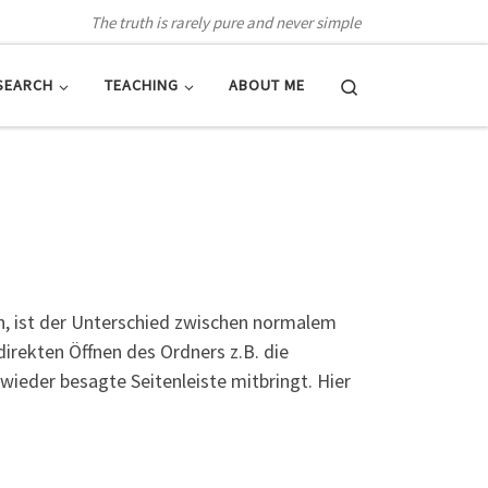
The truth is rarely pure and never simple
Search
SEARCH
TEACHING
ABOUT ME
bin, ist der Unterschied zwischen normalem
rekten Öffnen des Ordners z.B. die
wieder besagte Seitenleiste mitbringt. Hier