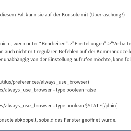
n diesem Fall kann sie auf der Konsole mit (Überraschung!)
 nicht, wenn unter “Bearbeiten”->”Einstellungen”->”Verhal
ann auch nicht mit regulären Befehlen auf der Kommandoze
er unabhängig von der Einstellung aufrufen möchte, kann fo
autilus/preferences/always_use_browser)
ces/always_use_browser –type boolean false
nces/always_use_browser –type boolean $STATE[/plain]
Konsole abkoppelt, sobald das Fenster geöffnet wurde.