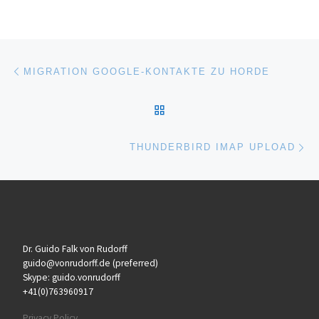
Post navigation
Previous post
MIGRATION GOOGLE-KONTAKTE ZU HORDE
BACK TO POST LIST
Ne
THUNDERBIRD IMAP UPLOAD
Dr. Guido Falk von Rudorff
guido@vonrudorff.de (preferred)
Skype: guido.vonrudorff
+41(0)763960917
Privacy Policy