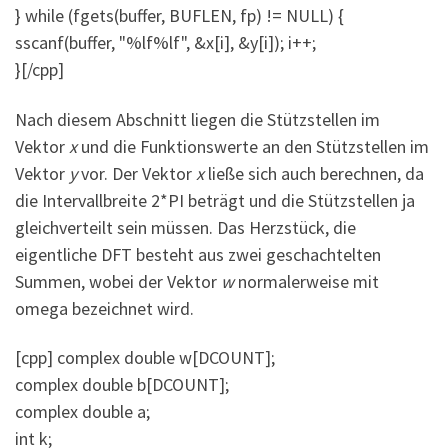
} while (fgets(buffer, BUFLEN, fp) != NULL) {
sscanf(buffer, "%lf%lf", &x[i], &y[i]); i++;
}[/cpp]
Nach diesem Abschnitt liegen die Stützstellen im
Vektor
x
und die Funktionswerte an den Stützstellen im
Vektor
y
vor. Der Vektor
x
ließe sich auch berechnen, da
die Intervallbreite 2*PI beträgt und die Stützstellen ja
gleichverteilt sein müssen. Das Herzstück, die
eigentliche DFT besteht aus zwei geschachtelten
Summen, wobei der Vektor
w
normalerweise mit
omega bezeichnet wird.
[cpp] complex double w[DCOUNT];
complex double b[DCOUNT];
complex double a;
int k;