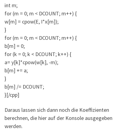
int m;
for (m = 0; m < DCOUNT; m++) {
w[m] = cpow(E, I*x[m]);
}
for (m = 0; m < DCOUNT; m++) {
b[m] = 0;
for (k = 0; k < DCOUNT; k++) {
a= y[k]*cpow(w[k], -m);
b[m] += a;
}
b[m] /= DCOUNT;
}[/cpp]
Daraus lassen sich dann noch die Koeffizienten
berechnen, die hier auf der Konsole ausgegeben
werden.