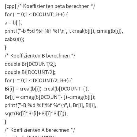
[cpp] /* Koeffizienten beta berechnen */
for (i = 0; i < DCOUNT; i++) {
a = b[i];
printf("-b %d %f %f %f\n", i, creal(b[i]), cimag(b[i]),
cabs(a));
}
/* Koeffizienten B berechnen */
double Br[DCOUNT/2];
double Bi[DCOUNT/2];
for (i = 0; i < DCOUNT/2; i++) {
Bi[i] = creal(b[i])-creal(b[DCOUNT-i]);
Br[i] = cimag(b[DCOUNT-i])-cimag(b[i]);
printf("-B %d %f %f %f\n", i, Br[i], Bi[i],
sqrt(Br[i]*Br[i]+Bi[i]*Bi[i]));
}
/* Koeffizienten A berechnen */