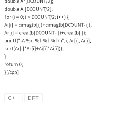
double Ar[DCOUNT/2];
double Ai[DCOUNT/2];
for (i = 0; i < DCOUNT/2; i++) {
Ai[i] = cimag(b[i])+cimag(b[DCOUNT-i]);
Ar[i] = creal(b[DCOUNT-i])+creal(b[i]);
printf("-A %d %f %f %f\n", i, Ar[i], Ai[i],
sqrt(Ar[i]*Ar[i]+Ai[i]*Ai[i]));
}
return 0;
}[/cpp]
C++
DFT