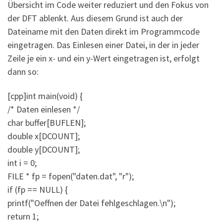
Übersicht im Code weiter reduziert und den Fokus von
der DFT ablenkt. Aus diesem Grund ist auch der
Dateiname mit den Daten direkt im Programmcode
eingetragen. Das Einlesen einer Datei, in der in jeder
Zeile je ein x- und ein y-Wert eingetragen ist, erfolgt
dann so:
[cpp]int main(void) {
/* Daten einlesen */
char buffer[BUFLEN];
double x[DCOUNT];
double y[DCOUNT];
int i = 0;
FILE * fp = fopen("daten.dat", "r");
if (fp == NULL) {
printf("Oeffnen der Datei fehlgeschlagen.\n");
return 1;