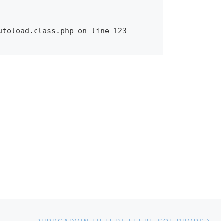
utoload.class.php on line 123
Ne