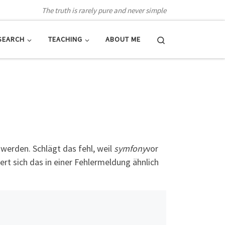
The truth is rarely pure and never simple
Search
SEARCH
TEACHING
ABOUT ME
erden. Schlägt das fehl, weil
symfony
vor
t sich das in einer Fehlermeldung ähnlich