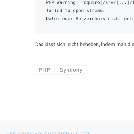
PHP Warning: require(/srv/[...]/l
failed to open stream: 

Datei oder Verzeichnis nicht gef
Das lässt sich leicht beheben, indem man di
PHP
Symfony
Post navigation
Previous post