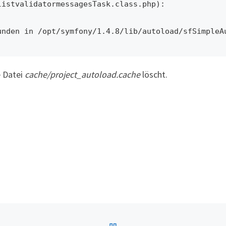
istvalidatormessagesTask.class.php): 

unden in /opt/symfony/1.4.8/lib/autoload/sfSimpleA
e Datei
cache/project_autoload.cache
löscht.
BACK TO POST LIST