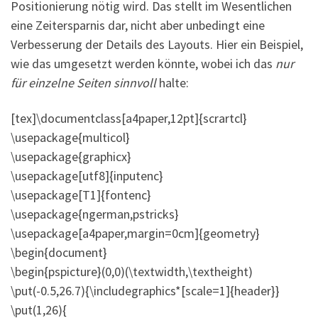
Positionierung nötig wird. Das stellt im Wesentlichen
eine Zeitersparnis dar, nicht aber unbedingt eine
Verbesserung der Details des Layouts. Hier ein Beispiel,
wie das umgesetzt werden könnte, wobei ich das
nur
für einzelne Seiten sinnvoll
halte:
[tex]\documentclass[a4paper,12pt]{scrartcl}
\usepackage{multicol}
\usepackage{graphicx}
\usepackage[utf8]{inputenc}
\usepackage[T1]{fontenc}
\usepackage{ngerman,pstricks}
\usepackage[a4paper,margin=0cm]{geometry}
\begin{document}
\begin{pspicture}(0,0)(\textwidth,\textheight)
\put(-0.5,26.7){\includegraphics*[scale=1]{header}}
\put(1,26){