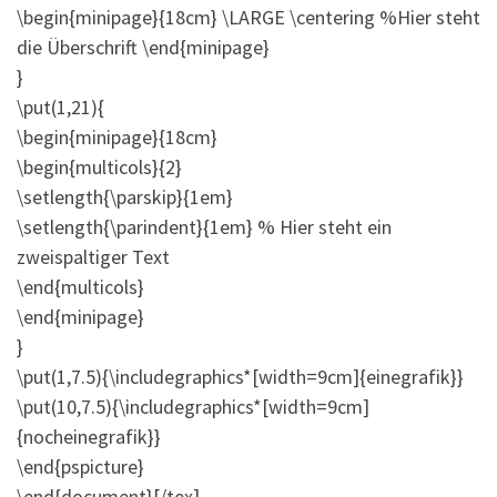
\begin{minipage}{18cm} \LARGE \centering %Hier steht
die Überschrift \end{minipage}
}
\put(1,21){
\begin{minipage}{18cm}
\begin{multicols}{2}
\setlength{\parskip}{1em}
\setlength{\parindent}{1em} % Hier steht ein
zweispaltiger Text
\end{multicols}
\end{minipage}
}
\put(1,7.5){\includegraphics*[width=9cm]{einegrafik}}
\put(10,7.5){\includegraphics*[width=9cm]
{nocheinegrafik}}
\end{pspicture}
\end{document}[/tex]