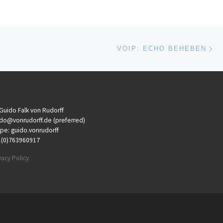
Ne
VOIP: ECHO BEHEBEN
 Guido Falk von Rudorff
do@vonrudorff.de (preferred)
pe: guido.vonrudorff
1(0)763960917
vacy Policy