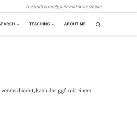
The truth is rarely pure and never simple
Search
SEARCH
TEACHING
ABOUT ME
1
verabschiedet, kann das ggf. mit einem