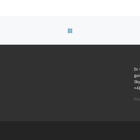
BACK TO POST LIST
Dr.
gui
Sky
+4
Pri