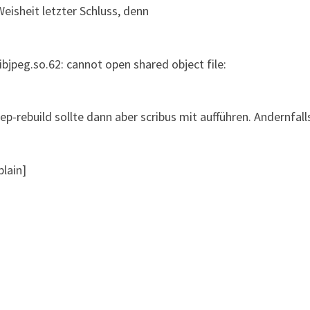
eisheit letzter Schluss, denn
 libjpeg.so.62: cannot open shared object file:
ep-rebuild sollte dann aber scribus mit aufführen. Andernfa
plain]