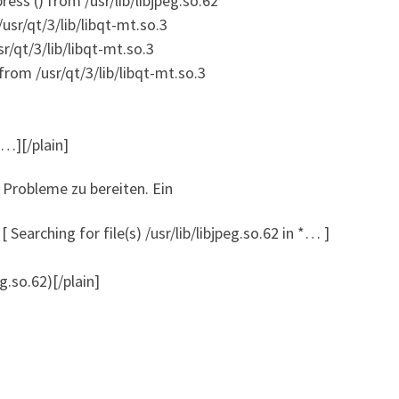
ss () from /usr/lib/libjpeg.so.62
sr/qt/3/lib/libqt-mt.so.3
/qt/3/lib/libqt-mt.so.3
rom /usr/qt/3/lib/libqt-mt.so.3
[…][/plain]
Probleme zu bereiten. Ein
[ Searching for file(s) /usr/lib/libjpeg.so.62 in *… ]
g.so.62)[/plain]