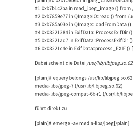
[plain]#0 0xb758b6df in jpeg_CreateDecompre
#1 0xb7b1c2ba in read_jpeg_image () from /u
#2 0xb7859e77 in QImageIO::read () from /usr
#3 0xb785a03e in QImage::loadFromData () f
#4 0x08221384 in ExifData::ProcessExifDir ()
#5 0x08221ad7 in ExifData::ProcessExifDir ()
#6 0x08221c4e in ExifData::process_EXIF () 
Dabei scheint die Datei
/usr/lib/libjpeg.so.62
[plain]# equery belongs /usr/lib/libjpeg.so.62 
media-libs/jpeg-7 (/usr/lib/libjpeg.so.62)
media-libs/jpeg-compat-6b-r1 (/usr/lib/libjpe
führt direkt zu
[plain]# emerge -av media-libs/jpeg[/plain]