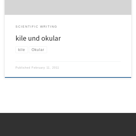
SCIENTIFIC WRITING
kile und okular
kile
Okular
Published
February 11, 2011