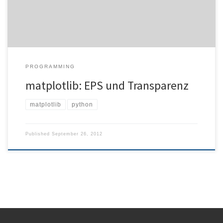
und begibt sich in die Niederungen des Rasterns von Bildern
(gerade […]
PROGRAMMING
matplotlib: EPS und Transparenz
matplotlib
python
Published
September 26, 2012