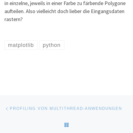
in einzelne, jeweils in einer Farbe zu färbende Polygone
aufteilen. Also vielleicht doch lieber die Eingangsdaten
rastern?
matplotlib
python
Post navigation
Previous post
PROFILING VON MULTITHREAD-ANWENDUNGEN
BACK TO POST LIST