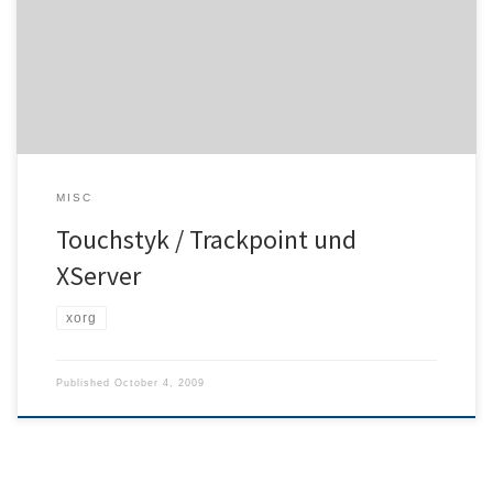
nicht auf hinreichende Dokumentation im Internet gestoßen ist, sei
hier im Folgenden seine Lösung wiedergegeben. Um den
Touchstyk (offizielle Bezeichnung von Synaptics; Allgemein auch
Trackpoint genannt) des HP EliteBook 2730p und […]
MISC
Touchstyk / Trackpoint und
XServer
xorg
Published
October 4, 2009