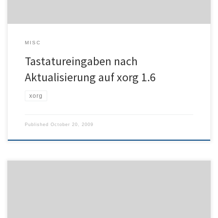
MISC
Tastatureingaben nach
Aktualisierung auf xorg 1.6
xorg
Published
October 20, 2009
Nachdem Patrick Trübe sich einen Großteil des Vormittags damit
geplagt hat, dieses Problem zu lösen und während seiner Suche