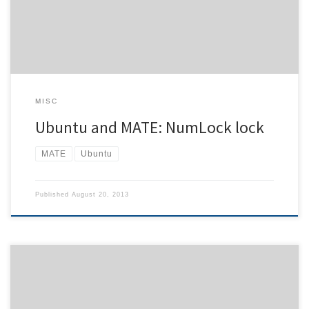
specific character […]
MISC
Ubuntu and MATE: NumLock lock
MATE
Ubuntu
Published
August 20, 2013
During the dist upgrade from debian squeeze to wheezy, I got the