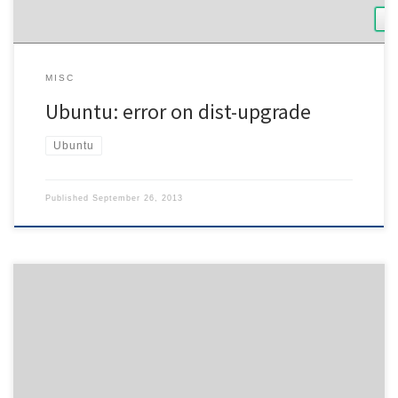
MISC
Ubuntu: error on dist-upgrade
Ubuntu
Published
September 26, 2013
Today MATE decided to take NumLock serious. It’s settings
manager was unsure what state of NumLock was desired and thus
changing it over and over. In that case, typing on a notebook can
be rather tedious as you happen to press the keys in order to get a