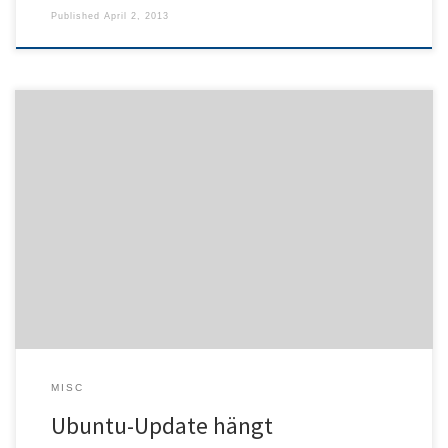
Published
April 2, 2013
Bei einem (vorzeitigen) Update zu Lucid (10.04) trat das Problem
auf, dass das Paket für den MySQL-Server nicht weiterverarbeitet
wurde und der gesamte Update-Prozess hängt. Öffnet man das
Befehlsfenster in dem Programm, ist zu sehen, dass dpkg
augenscheinlich geduldig auf irgendetwas wartet, was definitiv
nicht eintritt. Wenn dem so ist, […]
MISC
Ubuntu-Update hängt