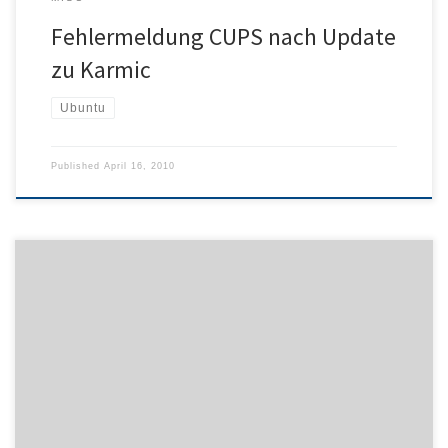
Fehlermeldung CUPS nach Update
zu Karmic
Ubuntu
Published
April 16, 2010
Wenn Thunderbird eine andere als die markierte E-Mail öffnet
oder Absender und Betreff sowie Inhalt permutiert, so kann das an
einer zu großen mbox-Datei liegen. Wie in der Online-Hilfe
dargelegt, sollten die Ordner von Zeit zu Zeit komprimiert
werden. Das bedeutet nichts anderes, als dass gelöschte oder
verschobene Nachrichten tatsächlich […]