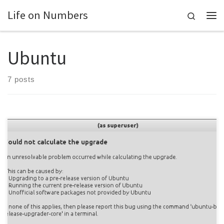
Life on Numbers
Skip to content
Search
Me
Ubuntu
7 posts
On Ubuntu, you may upgrade your system to the next
(development) release by issuing update-manager -d either on a
root shell or using sudo. However, using the graphical interface
gives you no diagnostic output in case anything fails. For example,
you get which is not helpful at all, as upgrading […]