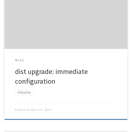
following error from apt-get. E: Could not perform immediate
configuration on 'gcj-4.7-jre'. Please see man 5 apt.conf under
APT::Immediate-Configure for details. (2) The manual suggests to
disable this method for dist upgrades. Googling suggests using apt-
get dist-upgrade -o […]
MISC
dist upgrade: immediate
configuration
Ubuntu
Published
April 13, 2013