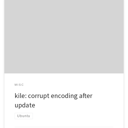
After a distupgrade from debian squeeze to wheezy, kile kept
messing around with the file encodings. Ignoring any values set in
the “Open/Save” config dialog, kile took my UTF-8 files and saved
them in ISO-8859-1. This is not as funny as it may sound, especially
not if you use version […]
MISC
kile: corrupt encoding after
update
Ubuntu